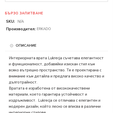
БЪРЗО ЗАПИТВАНЕ
SKU:
N/A
Производител:
ERKADO
ОПИСАНИЕ
Интериорната врата Lukrecja съчетава елегантност
и функционалност, добавяйки изискан стил към
всяко вътрешно пространство. Тя е проектирана с
внимание към детайла и предлага високо качество и
дълготрайност.
Вратата е изработена от висококачествени
материали, което гарантира устойчивост и
издръжливост. Lukrecja се отличава с елегантен и
модерен дизайн, който лесно се вписва в различни
интериорни стилове.