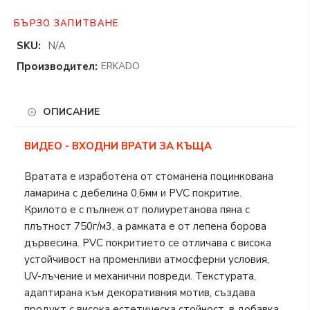
БЪРЗО ЗАПИТВАНЕ
SKU:
N/A
Производител:
ERKADO
ОПИСАНИЕ
ВИДЕО - ВХОДНИ ВРАТИ ЗА КЪЩА
Вратата е изработена от стоманена поцинкована
ламарина с дебелина 0,6мм и PVC покритие.
Крилото е с пълнеж от полиуретанова пяна с
плътност 750г/м3, а рамката е от лепена борова
дървесина. PVC покритието се отличава с висока
устойчивост на променливи атмосферни условия,
UV-лъчение и механични повреди. Текстурата,
адаптирана към декоративния мотив, създава
продукт с висока естетическа стойност, в добавка