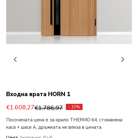
Входна врата HORN 1
€1.608,27
€1.786,97
- 10%
Посочената цена е за крило THERMO 64, стоманена
каса + шаси А, дръжката не влиза в цената.
Цвят
Антрацит Дъб