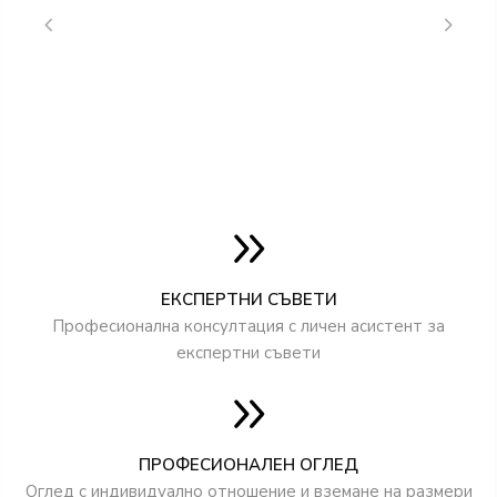
ДОСТЪПНИ ВИСОЧИНИ:
стандартна височина за крило 200 см
достъпни височини по поръчка до 240 см
ДОСТЪПНИ ШИРОЧИНИ НА КРИЛАТА:
80N
80
90N
90
ЕКСПЕРТНИ СЪВЕТИ
100
Професионална консултация с личен асистент за
+ по поръчка
експертни съвети
ПРОФЕСИОНАЛЕН ОГЛЕД
Оглед с индивидуално отношение и вземане на размери