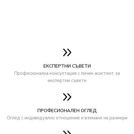
стандартна височина за крило 200 см
достъпни височини по поръчка до 240 см
ДОСТЪПНИ ШИРОЧИНИ НА КРИЛАТА:
80N
80
90N
90
ЕКСПЕРТНИ СЪВЕТИ
100
Професионална консултация с личен асистент за
+ по поръчка
експертни съвети
ПРОФЕСИОНАЛЕН ОГЛЕД
Оглед с индивидуално отношение и вземане на размери