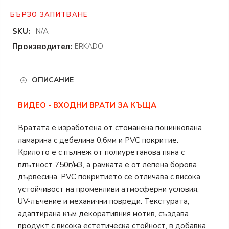
БЪРЗО ЗАПИТВАНЕ
SKU:
N/A
Производител:
ERKADO
ОПИСАНИЕ
ВИДЕО - ВХОДНИ ВРАТИ ЗА КЪЩА
Вратата е изработена от стоманена поцинкована
ламарина с дебелина 0,6мм и PVC покритие.
Крилото е с пълнеж от полиуретанова пяна с
плътност 750г/м3, а рамката е от лепена борова
дървесина. PVC покритието се отличава с висока
устойчивост на променливи атмосферни условия,
UV-лъчение и механични повреди. Текстурата,
адаптирана към декоративния мотив, създава
продукт с висока естетическа стойност, в добавка