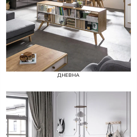
лесна за почистване
Покритие на рамката и краката - те са третирани с
лак с маслен ефект
КАШОНИ
тегло -
14,850 кг
/ размери -
870 x 350 x 165
мм
тегло -
22,850 кг
/ размери -
1000 x 780 x 75
мм
тегло -
16,350 кг
/ размери -
1005 x 590 x 110
мм
ДНЕВНА
тегло -
16,150 кг
/ размери -
1000 x 590 x 110
мм
тегло -
27,650 кг
/ размери -
1115 x 230 x 90
мм