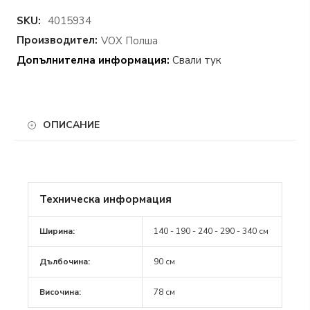
SKU:
4015934
Производител:
VOX Полша
Допълнителна информация:
Свали тук
ОПИСАНИЕ
Съчетавайки естетика и функционалност
,
правоъгълната разтегателна маса от колекция
SIMPLE
е идеалният избор за всяко пространство –
Техническа информация
от малки помещения до големи събирания.
Ширина:
140 - 190 - 240 - 290 - 340 см
Компактност и гъвкавост
Дълбочина:
90 см
Сгъната
: Размерите на масата са
140x90 см
,
което я прави подходяща дори за
най-малките
Височина:
78 см
стаи
и за ежедневна употреба.