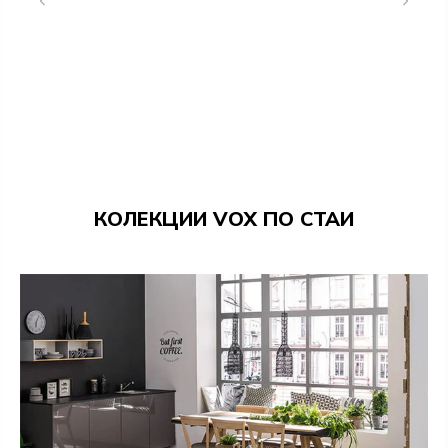
сгънато, така и в разгънато състояние.
Правоъгълната разтегателна маса SIMPLE е
универсално решение
за всеки дом, осигуряващо
комфорт, стил и практичност
– от
ежедневна
употреба
до големи събирания с приятели и
семейство.
РАЗМЕРИ
КОЛЕКЦИИ VOX ПО СТАИ
височина
- 78 см
ширина
- 140 - 190 - 240 - 290 - 340 см
дълбочина
- 90 см
МАТЕРИАЛИ
Крака - краката са изработени от борова масивна
дървесина с дъбов фурнир
Плот - Мебелна плоскост - устойчива на повреди и