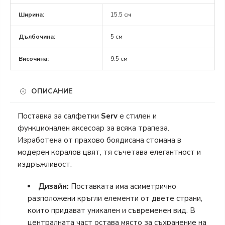
Ширина:
15.5 см
Дълбочина:
5 см
Височина:
9.5 см
ОПИСАНИЕ
Поставка за салфетки
Serv
е стилен и
функционален аксесоар за всяка трапеза.
Изработена от прахово боядисана стомана в
модерен коралов цвят, тя съчетава елегантност и
издръжливост.
Дизайн:
Поставката има асиметрично
разположени кръгли елементи от двете страни,
които придават уникален и съвременен вид. В
централната част остава място за съхранение на