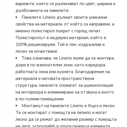
варианти, които се различават по цвят, ширина и
дълбочината на ламелите.
Панелите Linerio дължат своите уникални
свойства на материала, от който са направени, а
именно полистирол покрит с горещ печат.
Полистиролът е модерен материал, който е
100% рециклируем. Той е лек, издръжлив и
лесен за почистване.
Това означава, че Linerio може да се монтира
дори в по-взискателни зони, като коридора,
работната зона или кухнята. Благодарение на
материала и неговата пространствена
структура, панелите спомагат за шумоизолация
на интериора и елиминиране на отзвука и ехото
в по-големи помещения.
Монтажът на панелите Linerio е бърз и лесен.
Те се монтират с помощта на лепило и могат
лесно да се режат до желания размер с помощта
на зеге, ъглошлайф и други режещи елементи.