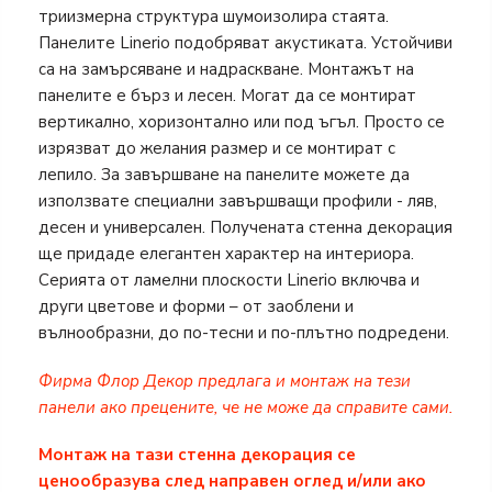
триизмерна структура шумоизолира стаята.
Панелите Linerio подобряват акустиката. Устойчиви
са на замърсяване и надраскване. Монтажът на
панелите е бърз и лесен. Могат да се монтират
вертикално, хоризонтално или под ъгъл. Просто се
изрязват до желания размер и се монтират с
лепило. За завършване на панелите можете да
използвате специални завършващи профили - ляв,
десен и универсален. Получената стенна декорация
ще придаде елегантен характер на интериора.
Серията от ламелни плоскости Linerio включва и
други цветове и форми – от заоблени и
вълнообразни, до по-тесни и по-плътно подредени.
Фирма Флор Декор предлага и монтаж на тези
панели ако прецените, че не може да справите сами.
Монтаж на тази стенна декорация се
ценообразува след направен оглед и/или ако