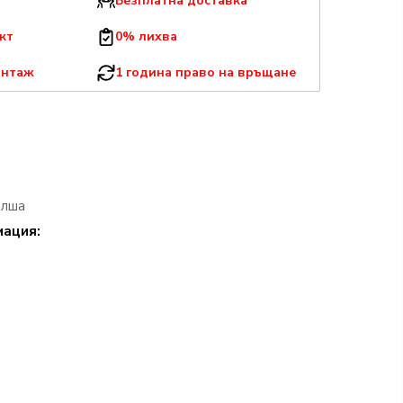
Безплатна доставка
кт
0% лихва
онтаж
1 година право на връщане
олша
мация: