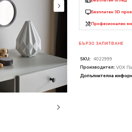
Безплатен оглед
Безплатен 3D прое
Професионален м
БЪРЗО ЗАПИТВАНЕ
SKU:
4022999
Производител:
VOX П
Допълнителна инфор