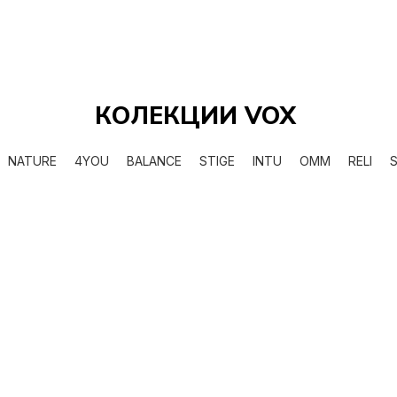
азлични интериорни
КОЛЕКЦИИ VOX
не към стената
NATURE
4YOU
BALANCE
STIGE
INTU
OMM
RELI