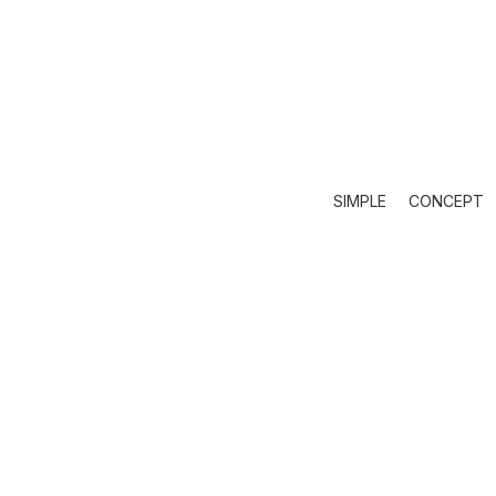
помещения.
Влагоустойчива MDF рамка
Черен универсален цвят, подходящ за р
стилове
Практична закачалка за плътно прилепва
МАТЕРИАЛИ
SIMPLE
CONCEPT
Стъкло
Рамка от MDF