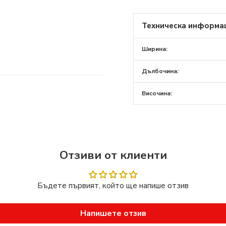
Техническа информа
Ширина:
Дълбочина:
ръгли огледала с
Височина:
 свобода при създаването
зличните размери на
е на стената,
Отзиви от клиенти
оред стила на интериора
Бъдете първият, който ще напише отзив
ка, лакирана и устойчива
Напишете отзив
ни и други влажни