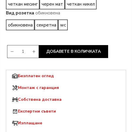
четкан месинг
черен мат
четкан никел
Вид розетка
обикновена
обикновена
секретна
wc
ДОБАВЕТЕ В КОЛИЧКАТА
Безплатен оглед
Монтаж с гаранция
Собствена доставка
Експертни съвети
Изплащане