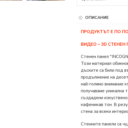
ОПИСАНИЕ
ПРОДУКТЪТ Е ПО П
ВИДЕО – 3D СТЕНЕН
Стенен панел "INCOGN
Този материал обикнов
дъските са били под в
продължение на десет
най-голямо внимание к
получаваме уникална т
създадени изкуствено.
кафеникав тон. В резу
стена за всеки интери
Стенните панели са ч