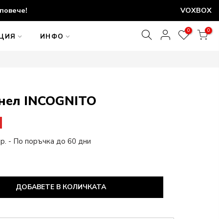
повече!
VOXBOX
0
0
АЦИЯ
ИНФО
анел INCOGNITO
р. - По поръчка до 60 дни
ДОБАВЕТЕ В КОЛИЧКАТА