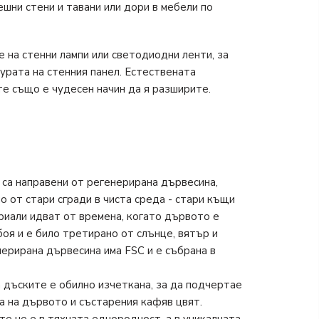
ешни стени и тавани или дори в мебели по
 на стенни лампи или светодиодни ленти, за
рата на стенния панел. Естествената
е също е чудесен начин да я разширите.
 са направени от регенерирана дървесина,
о от стари сгради в чиста среда - стари къщи
ериали идват от времена, когато дървото е
боя и е било третирано от слънце, вятър и
ерирана дървесина има FSC и е събрана в
 дъските е обилно изчеткана, за да подчертае
а на дървото и състарения кафяв цвят.
те не е в тяхната еднородност, а в уникалната