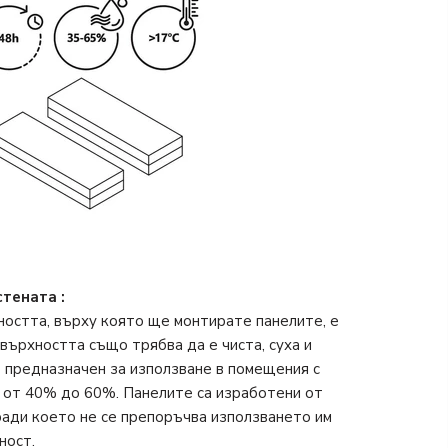
стената
:
ността, върху която ще монтирате панелите, е
върхността също трябва да е чиста, суха и
 предназначен за използване в помещения с
 от 40% до 60%. Панелите са изработени от
ради което не се препоръчва използването им
ност.