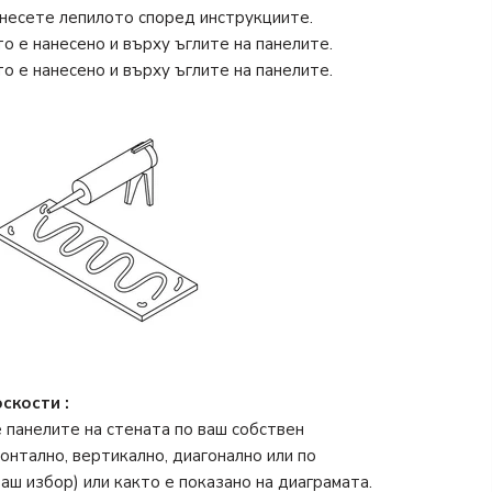
анесете лепилото според инструкциите.
то е нанесено и върху ъглите на панелите.
то е нанесено и върху ъглите на панелите.
оскости
:
панелите на стената по ваш собствен
онтално, вертикално, диагонално или по
аш избор) или както е показано на диаграмата.