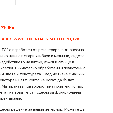
ОРЪЧКА.
 ПАНЕЛ WWD. 100% НАТУРАЛЕН ПРОДУКТ
ITO" е изработен от регенерирана дървесина.
ено идва от стари хамбари и мелници, където
ъздействието на вятър, дъжд и слънце в
илетия. Внимателно обработени и почистени с
ъм цвета и текстурата. След четкане с машини,
екстура и цвят, които не могат да бъдат
 Матираната повърхност има приятен, топъл,
лтат на това те са чудесни за функционална
орен дизайн.
удесно решение за вашия интериор. Можете да