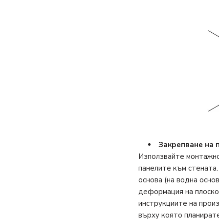
Закрепване на 
Използвайте монтажно 
панелите към стената.
основа (на водна осно
деформация на плоско
инструкциите на прои
върху която планират