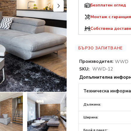
Безплатен оглед
Монтаж с гаранция
Собствена достав
БЪРЗО ЗАПИТВАНЕ
Производител:
WWD
SKU:
WWD-12
Допълнителна инфор
Техническа информ
Дължина:
Ширина:
Брой в пакет: