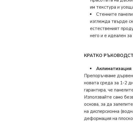
им текстура и усещ
Стенните панели
изглежда твърде ску
естественият проду
него и е идеален за
КРАТКО РЪКОВОДСТ
Аклиматизация и
Препоръчваме дървени
новата среда за 1-2 д
гарантира, че панелит
Използвайте само без
основа, за да залепит
на дисперсионна (водн
деформация на плоско