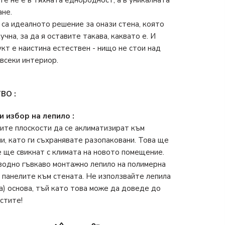
ане.
 са идеалното решение за онази стена, която
чна, за да я оставите такава, каквато е. И
кт е наистина естествен - нищо не стои над
 всеки интериор.
ВО :
 избор на лепило :
те плоскости да се аклиматизират към
ни, като ги съхранявате разопаковани. Това ще
е ще свикнат с климата на новото помещение.
водно гъвкаво монтажно лепило на полимерна
е панелите към стената. Не използвайте лепила
а) основа, тъй като това може да доведе до
стите!