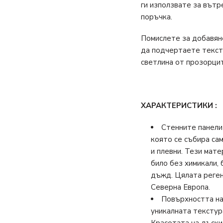
ги използвате за вътр
поръчка.
Помислете за добавяне
да подчертаете тексту
светлина от прозорцит
ХАРАКТЕРИСТИКИ :
Стенните панели
която се събира сам
и плевни. Тези мат
било без химикали, 
дъжд. Цялата реген
Северна Европа.
Повърхността на
уникалната текстур
Красотата на дъски