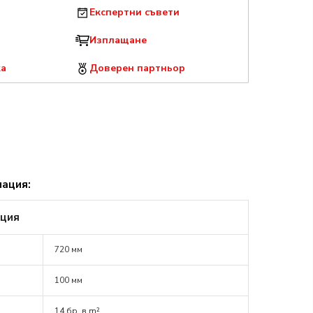
Експертни съвети
Изплащане
ка
Доверен партньор
мация:
ация
720 мм
100 мм
14 бр. в m²