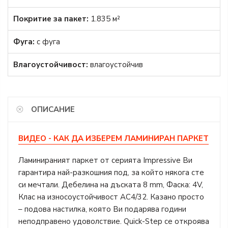
Покритие за пакет:
1.835 м²
Фуга:
с фуга
Влагоустойчивост:
влагоустойчив
ОПИСАНИЕ
ВИДЕО - КАК ДА ИЗБЕРЕМ ЛАМИНИРАН ПАРКЕТ
Ламинираният паркет от серията Impressive Ви
гарантира най-разкошния под, за който някога сте
си мечтали. Дебелина на дъската 8 mm, Фаска: 4V,
Клас на износоустойчивост АС4/32. Казано просто
– подова настилка, която Ви подарява години
неподправено удоволствие. Quick-Step се откроява