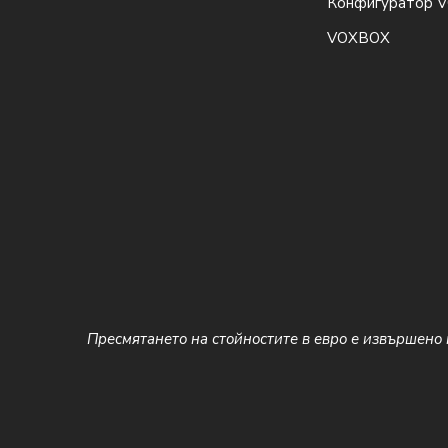
Конфигуратор 
Как да изберете подходящи
VOXBOX
Пресмятането на стойностите в евро е извършено 