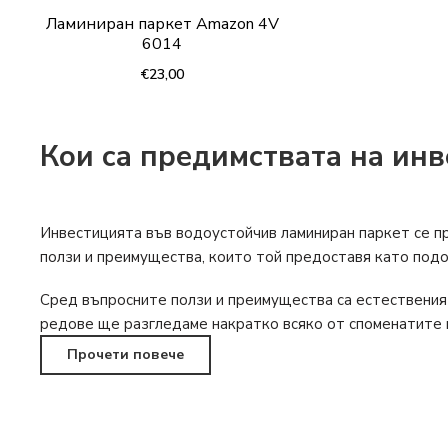
Ламиниран паркет Amazon 4V
6014
€23,00
Кои са предимствата на ин
Инвестицията във водоустойчив ламиниран паркет се п
ползи и преимущества, които той предоставя като подо
Сред въпросните ползи и преимущества са естествения
редове ще разгледаме накратко всяко от споменатите 
Прочети повече
Естествен външен вид
– инвестицията във водоусто
на настилка, която стои максимално естествено на ваш
паркет“ запазват същинския вид на дървесината, като 
никакъв проблем и други видове материали, като наприм