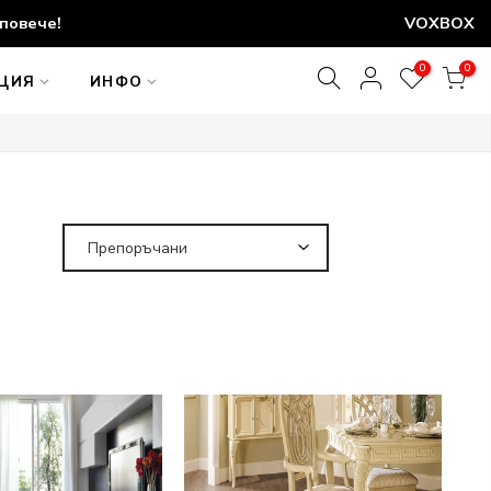
повече!
VOXBOX
0
0
АЦИЯ
ИНФО