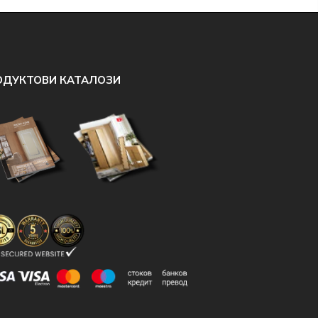
ОДУКТОВИ КАТАЛОЗИ
знаете, че той се осъществява доста бързо и лесно.
единственото, което ще ви се налага да правите, е