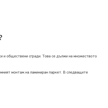
?
и и обществени сгради. Това се дължи на множеството
емният монтаж на ламиниран паркет. В следващите