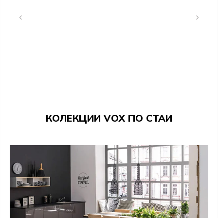
цвят бял алабастър
Дръжки дъб - Масивен дъб, лакиран с безцветен
матов лак
КАШОНИ
тегло -
28,000 kg
/ размери -
Ш 2230 mm x Д
515 mm x В 65 mm
тегло -
3,000 kg
/ размери -
Ш 590 mm x Д
520 mm x В 60 mm
КОЛЕКЦИИ VOX ПО СТАИ