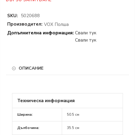
БЪРЗО ЗАПИТВАНЕ
SKU:
5020688
Производител:
VOX Полша
Допълнителна информация:
Свали тук
Свали тук
ОПИСАНИЕ
Тясната библиотека от
колекция RELI
Ви
позволява да използвате ефективно ограниченото
пространство във Вашия дом. Използвайте я в
Техническа информация
различни аранжировки – в спалнята, детската стая
или домашния офис.
Ширина:
50.5 см
Благодарение на специално подготвени монтажни
Дълбочина:
35.5 см
отвори в страните ѝ, можете да добавите