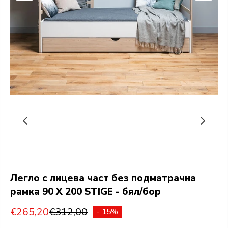
Легло с лицева част без подматрачна
рамка 90 X 200 STIGE - бял/бор
€265,20
€312,00
- 15%