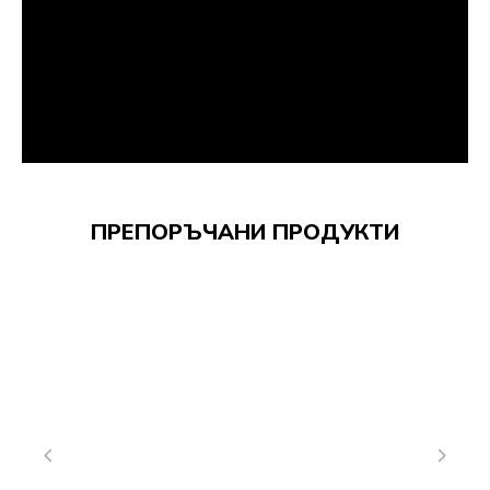
САМО ФАЛЦОВИ КАСИ ВЪВ ВСИЧКИ ДОСТЪПНИ
ДЕКОРИ, СТОМАНЕНИ КАСИ И ЛАКИРАНА КАСА
БЯЛ ТИТАНОВ UV
РАЗМЕРИ НА ВРАТАТА:
ДОСТЪПНИ ВИСОЧИНИ:
ПРЕПОРЪЧАНИ ПРОДУКТИ
2000 мм
2040 мм
ДОСТЪПНИ ШИРОЧИНИ НА КРИЛАТА:
60 – 662мм
70 – 762 мм
80 – 862 мм
90 – 962 мм